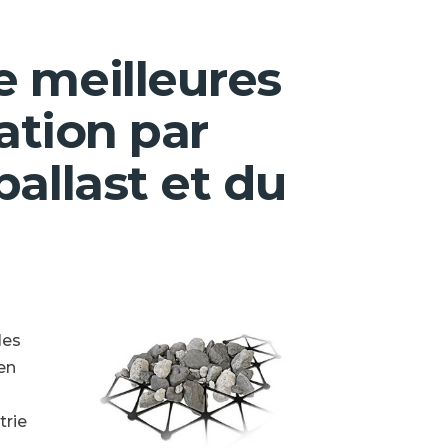
e meilleures
sation par
ballast et du
les
ien
trie