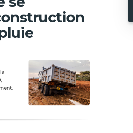
e se
construction
pluie
la
,
ement.