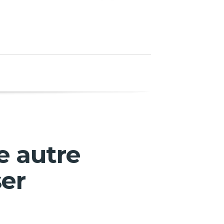
e autre
er