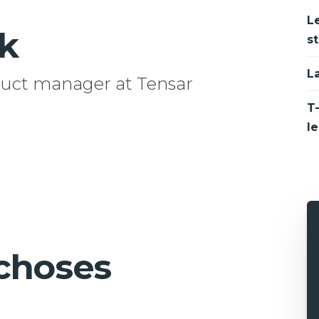
L
k
st
L
duct manager at Tensar
T-
le
choses