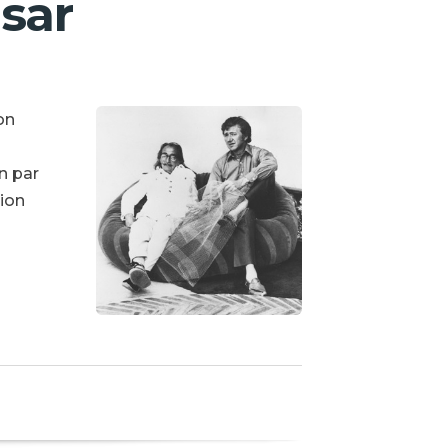
nsar
on
n par
tion